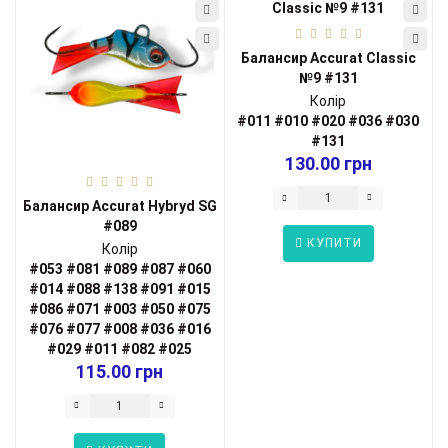
Балансир Accurat Classic
№9 #131
Колір
#011
#010
#020
#036
#030
#131
130.00 грн
Балансир Accurat Hybryd SG
#089
КУПИТИ
Колір
#053
#081
#089
#087
#060
#014
#088
#138
#091
#015
#086
#071
#003
#050
#075
#076
#077
#008
#036
#016
#029
#011
#082
#025
115.00 грн