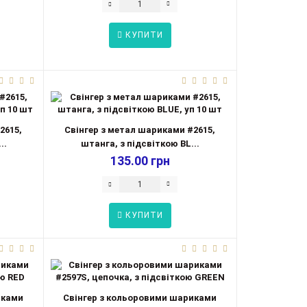
КУПИТИ
2615,
Свінгер з метал шариками #2615,
..
штанга, з підсвіткою BL...
135.00 грн
КУПИТИ
иками
Свінгер з кольоровими шариками