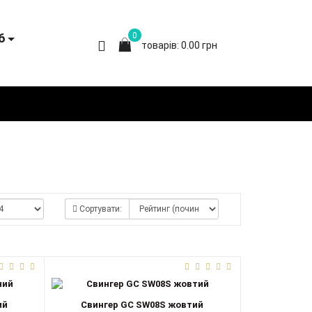
6
0
товарів: 0.00 грн
Сортувати:
ий
Свингер GC SW08S жовтий