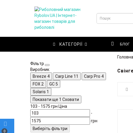
КАТЕГОРІЇ
БЛОГ
Головн
Фільтр
Виробник
Свінг
Breeze
4
Carp Line
11
Carp Pro
4
FOX
2
GC
5
Solaris
1
Показати ще 1
Сховати
103
-
1575
грн
Ціна
-
грн
Виберіть фільтри
0