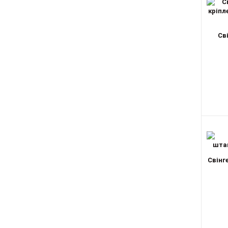
Св
Свінг