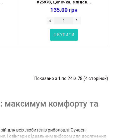
..
#2597S, цепочка, з підсв...
135.00 грн
КУПИТИ
Показано з 1 по 24 із 78 (4 сторінок)
я: максимум комфорту та
рій для всіх любителів риболовлі. Сучасні
ня, і свінгери є ідеальним вибором для досягнення