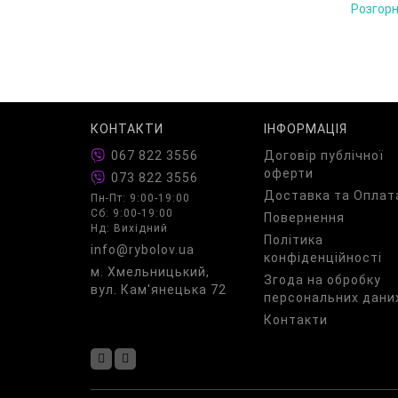
цієї ме
Розгор
ефектив
Кожен р
найспри
можливі
зможете
КОНТАКТИ
ІНФОРМАЦІЯ
У чому 
067 822 3556
Договір публічної
універс
оферти
073 822 3556
моделі.
Доставка та Оплат
Пн-Пт: 9:00-19:00
складно
Сб: 9:00-19:00
Повернення
карпфіш
Нд: Вихідний
Політика
info@rybolov.ua
Дизайн 
конфіденційності
м. Хмельницький,
складаю
Згода на обробку
вул. Кам'янецька 72
Утримув
персональних дани
клюванн
Контакти
кріплен
Однією 
матеріа