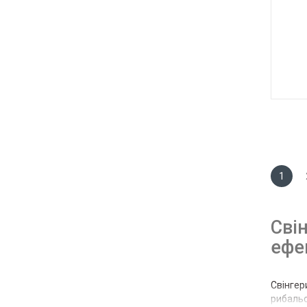
1
Сві
ефе
Свінгер
рибальс