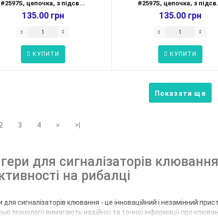
#2597S, цепочка, з підсв...
#2597S, цепочка, з підсв.
135.00 грн
135.00 грн
КУПИТИ
КУПИТИ
Показати ще
2
3
4
>
>|
нгери для сигналізаторів клюванн
ктивності на рибалці
и для сигналізаторів клювання - це інноваційний і незамінний прист
ькі технології вимагають надійної та точної інформації про клюван