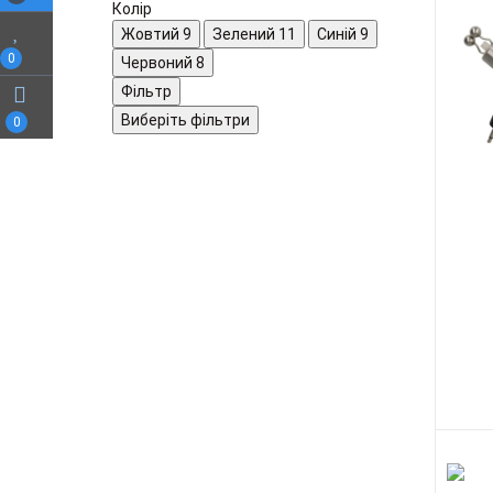
Колір
Жовтий
9
Зелений
11
Синій
9
0
Червоний
8
Фільтр
Виберіть фільтри
0