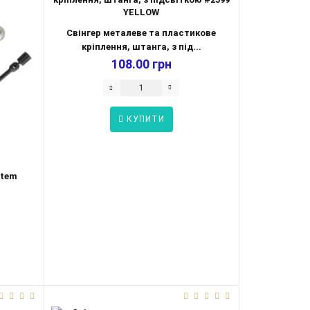
Свінгер металеве та пластикове
кріплення, штанга, з під...
108.00 грн
КУПИТИ
stem