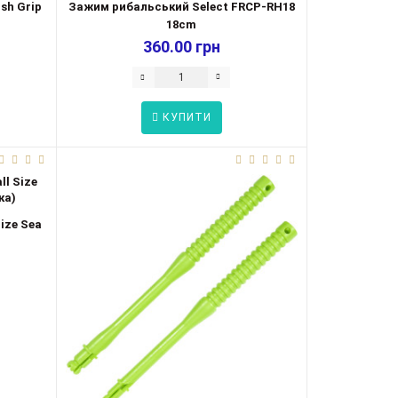
sh Grip
Зажим рибальський Select FRCP-RH18
18cm
360.00 грн
КУПИТИ
ize Sea