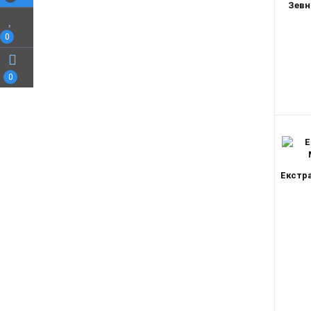
Зевн
0
0
Екстра