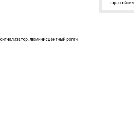
гарантійним
д сигнализатор, люминисцентный рогач