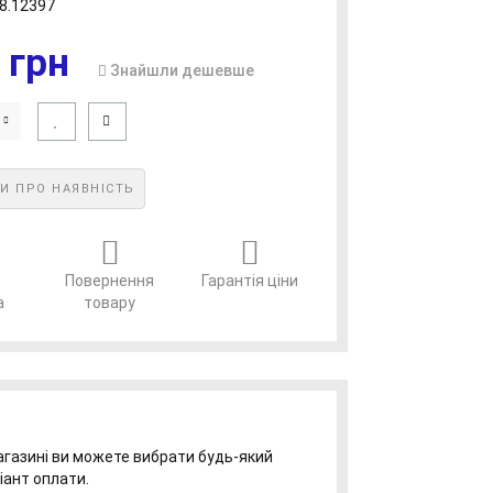
8.12397
 грн
Знайшли дешевше
И ПРО НАЯВНІСТЬ
Повернення
Гарантія ціни
а
товару
газині ви можете вибрати будь-який
іант оплати.