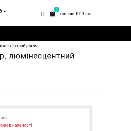
6
0
товарів: 0.00 грн
юмінесцентний рогач
тор, люмінесцентний
laris
має в наявності