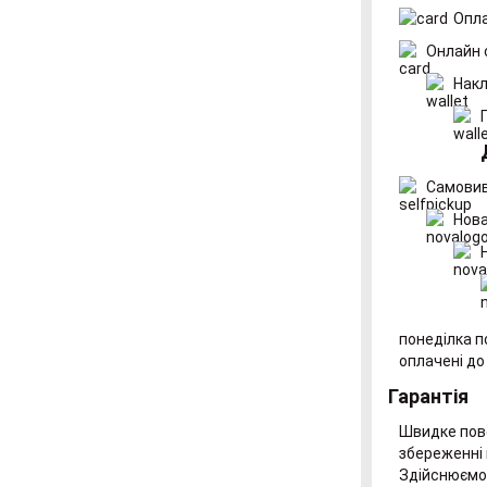
Опла
Онлайн 
Накл
Самовив
Нова
понеділка п
оплачені до
Гарантія
Швидке пове
збереженні 
Здійснюємо 