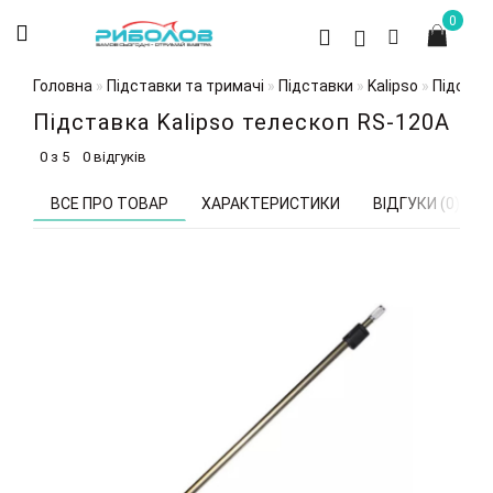
0
Головна
Підставки та тримачі
Підставки
Kalipso
Підстав
Підставка Kalipso телескоп RS-120А
0 з 5
0 відгуків
ВСЕ ПРО ТОВАР
ХАРАКТЕРИСТИКИ
ВІДГУКИ (0)