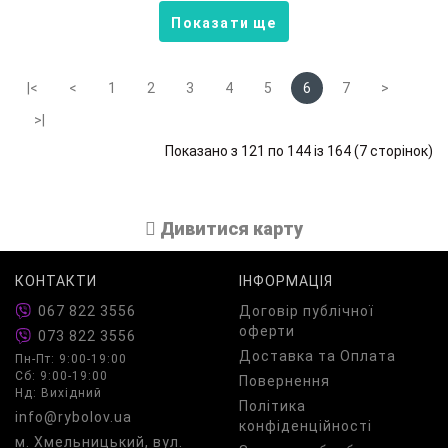
Показати ще
|<
<
1
2
3
4
5
6
7
>
>|
Показано з 121 по 144 із 164 (7 сторінок)
Дивитися карту
КОНТАКТИ
ІНФОРМАЦІЯ
067 822 3556
Договір публічної
оферти
073 822 3556
Доставка та Оплата
Пн-Пт: 9:00-19:00
Сб: 9:00-19:00
Повернення
Нд: Вихідний
Політика
info@rybolov.ua
конфіденційності
м. Хмельницький, вул.