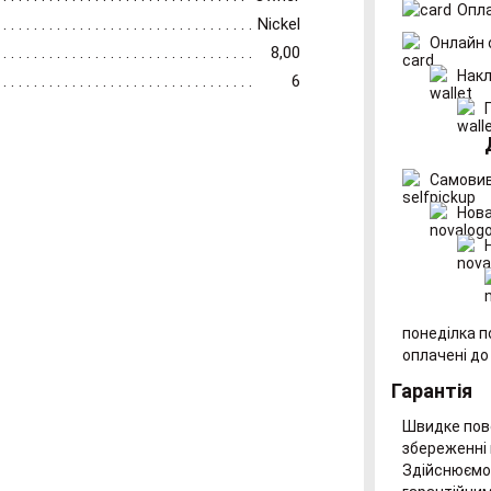
Опла
Nickel
Онлайн 
8,00
Накл
6
Самовив
Нова
понеділка п
оплачені до
Гарантія
Швидке пове
збереженні 
Здійснюємо 