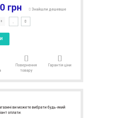
0 грн
Знайшли дешевше
И
Повернення
Гарантія ціни
а
товару
газині ви можете вибрати будь-який
іант оплати.