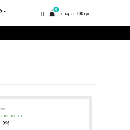
6
0
товарів: 0.00 грн
ner
в наявності
1-996