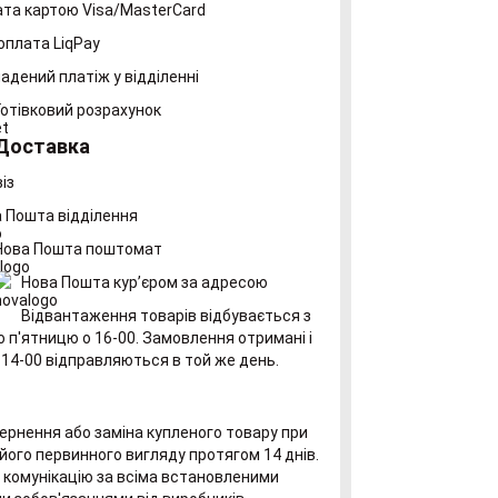
та картою Visa/MasterCard
оплата LiqPay
адений платіж у відділенні
Готівковий розрахунок
Доставка
із
 Пошта відділення
Нова Пошта поштомат
Нова Пошта курʼєром за адресою
Відвантаження товарів відбувається з
о п'ятницю о 16-00. Замовлення отримані і
 14-00 відправляються в той же день.
рнення або заміна купленого товару при
його первинного вигляду протягом 14 днів.
комунікацію за всіма встановленими