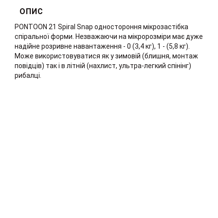
ОПИС
PONTOON 21 Spiral Snap одностороння мікрозастібка
спіральної форми. Незважаючи на мікророзміри має дуже
надійне розривне навантаження - 0 (3,4 кг), 1 - (5,8 кг).
Може використовуватися як у зимовій (блишня, монтаж
повідців) так і в літній (нахлист, ультра-легкий спінінг)
рибалці.