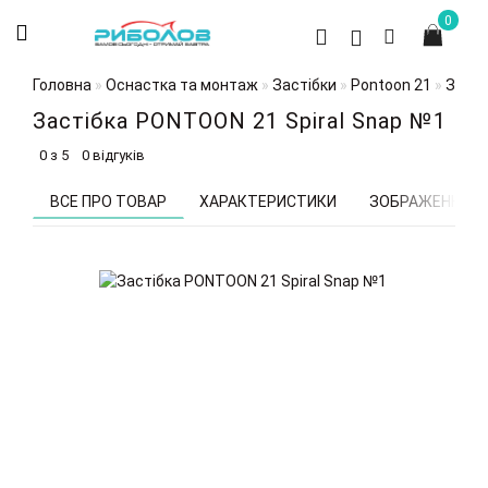
0
Головна
Оснастка та монтаж
Застібки
Pontoon 21
Засті
Застібка PONTOON 21 Spiral Snap №1
0 з 5
0 відгуків
ВСЕ ПРО ТОВАР
ХАРАКТЕРИСТИКИ
ЗОБРАЖЕННЯ