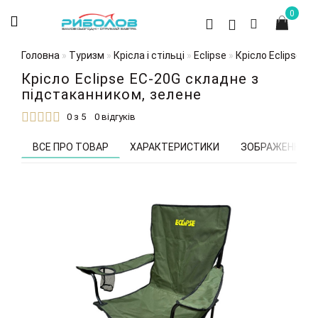
0
Головна
Туризм
Крісла і стільці
Eclipse
Крісло Eclipse E
Крісло Eclipse EC-20G складне з
підстаканником, зелене
0 з 5
0 відгуків
ВСЕ ПРО ТОВАР
ХАРАКТЕРИСТИКИ
ЗОБРАЖЕННЯ