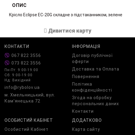
ОПИС
Крісло Eclipse EC-20G складне з підстаканником, зелене
Дивитися карту
КОНТАКТИ
ІНФОРМАЦІЯ
067 822 3556
Договір публічної
оферти
073 822 3556
Доставка та Оплата
Пн-Пт: 9:00-19:00
Сб: 9:00-19:00
Повернення
Нд: Вихідний
Політика
info@rybolov.ua
конфіденційності
м. Хмельницький, вул.
Згода на обробку
Кам'янецька 72
персональних даних
Контакти
ОСОБИСТИЙ КАБІНЕТ
ДОДАТКОВО
Особистий Кабінет
Карта сайту