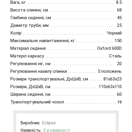
Вага, кг
8.5
Висота спинки, см
68
Глибина сидіння, см
45
Діаметр труби, мм
25
Колір
Чорний
Максимальне навантаження, кг
150
Матеріал сидіння
Oxford 600D
Матеріл каркасу
Сталь
Регулювання ніг, см
20
Регулювання нахилу спинки
5 положень
Розміри транспортувальні, ДхШхВ, см
81x63x23
Розміри, ДхШхВ, см
110x63x110
Ширина сидіння, см
60
Транспортувальний чохол
Ні
Виробник:
Eclipse
Наявність:
Є в наявності