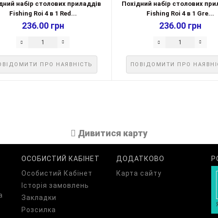
дний набір столових приладдів
Похідний набір столових при
Fishing Roi 4 в 1 Red...
Fishing Roi 4 в 1 Gre...
236.00 грн
236.00 грн
ОВІДОМИТИ ПРО НАЯВНІСТЬ
ПОВІДОМИТИ ПРО НАЯВНІ
Дивитися карту
ОСОБИСТИЙ КАБІНЕТ
ДОДАТКОВО
Р
Особистий Кабінет
Карта сайту
Історія замовлень
а
Закладки
Розсилка