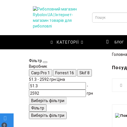
КАТЕГОРІЇ
БЛОГ
Головн
Фільтр
Виробник
Посуд
Carp Pro
1
Forrest
16
Skif
8
51.3
-
2592
грн
Ціна
-
грн
Виберіть фільтри
Фільтр
Виберіть фільтри
0