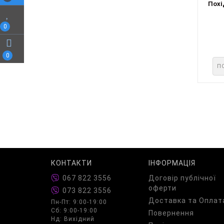
Похі
0
0
П
КОНТАКТИ
ІНФОРМАЦІЯ
067 822 3556
Договір публічної
оферти
073 822 3556
Доставка та Оплат
Пн-Пт: 9:00-19:00
Сб: 9:00-19:00
Повернення
Нд: Вихідний