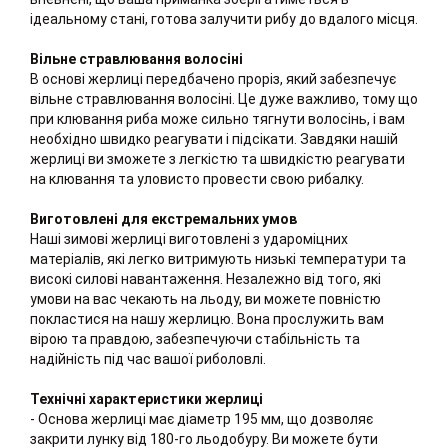
ідеальному стані, готова залучити рибу до вдалого місця.
Вільне стравлювання волосіні
В основі жерлиці передбачено проріз, який забезпечує
вільне стравлювання волосіні. Це дуже важливо, тому що
при клювання риба може сильно тягнути волосінь, і вам
необхідно швидко реагувати і підсікати. Завдяки нашій
жерлиці ви зможете з легкістю та швидкістю реагувати
на клювання та уловисто провести свою рибалку.
Виготовлені для екстремальних умов
Наші зимові жерлиці виготовлені з удароміцних
матеріалів, які легко витримують низькі температури та
високі силові навантаження. Незалежно від того, які
умови на вас чекають на льоду, ви можете повністю
покластися на нашу жерлицю. Вона прослужить вам
вірою та правдою, забезпечуючи стабільність та
надійність під час вашої риболовлі.
Технічні характеристики жерлиці
- Основа жерлиці має діаметр 195 мм, що дозволяє
закрити лунку від 180-го льодобуру. Ви можете бути