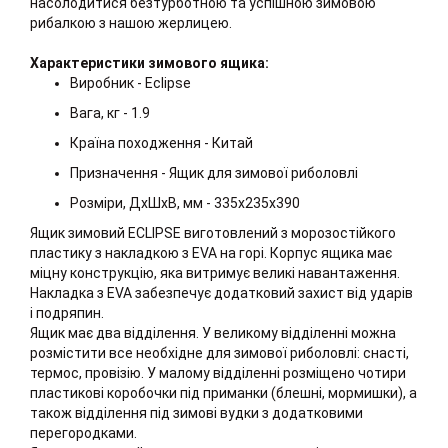
насолодитися безтурботною та успішною зимовою
рибалкою з нашою жерлицею.
Характеристики зимового ящика:
Виробник - Eclipse
Вага, кг - 1.9
Країна походження - Китай
Призначення - Ящик для зимової риболовлі
Розміри, ДхШхВ, мм - 335х235х390
Ящик зимовий ECLIPSE виготовлений з морозостійкого
пластику з накладкою з EVA на горі. Корпус ящика має
міцну конструкцію, яка витримує великі навантаження.
Накладка з EVA забезпечує додатковий захист від ударів
і подряпин.
Ящик має два відділення. У великому відділенні можна
розмістити все необхідне для зимової риболовлі: снасті,
термос, провізію. У малому відділенні розміщено чотири
пластикові коробочки під приманки (блешні, мормишки), а
також відділення під зимові вудки з додатковими
перегородками.