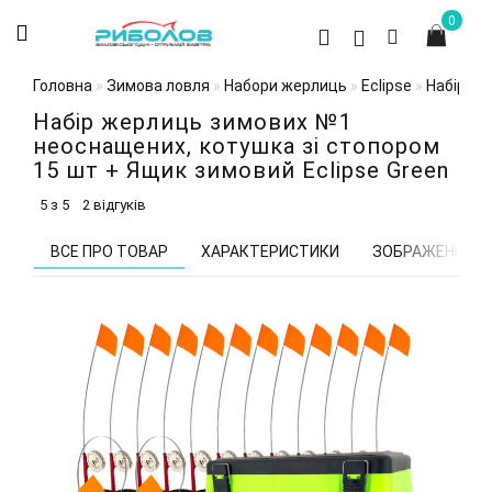
0
Головна
Зимова ловля
Набори жерлиць
Eclipse
Набір 15
Набір жерлиць зимових №1
неоснащених, котушка зі стопором
15 шт + Ящик зимовий Eclipse Green
5 з 5
2 відгуків
ВСЕ ПРО ТОВАР
ХАРАКТЕРИСТИКИ
ЗОБРАЖЕННЯ