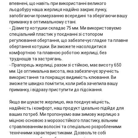
впевнені, що навіть при використанні великого
льодобуру наша жерлиця надійно закриє лунку,
запобігаючи промерзанню всередині та зберігаючи вашу
приманку в оптимальному стані.
- Діаметр котушки складає 75 мм. Ми використовуємо
спеціальний пластик у поєднанні зі стопором
регулювання обертання, що забезпечує гладке та плавне
обертання котушки. Ви зможете насолодитися
комфортною та плавною роботою жерлиці, без
труднощів та застрягань.
- Прапорець жерлиці, разом зі стійкою, має висоту 650
мм. Це оптимальна висота, яка забезпечує зручність
використання та покращує видимість клювання. Ви
зможете швидко помітити, коли риба зачепила вашу
приманку, і відразу приступити до підсікання.
Якщо ви шукаєте жерлицю, яка поєднує міцність,
надійність і комфорт, наш продукт ідеально підійде для
ваших потреб. Ми пропонуємо вам зимову жерлицю з
міцною основою з морозостійкого пластику, вільним
стравлюванням волосіні та спеціально розробленими
технічними характеристиками. Дозвольте собі