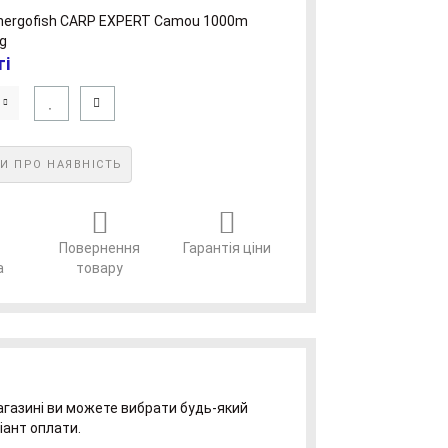
ті
И ПРО НАЯВНІСТЬ
Повернення
Гарантія ціни
а
товару
газині ви можете вибрати будь-який
іант оплати.