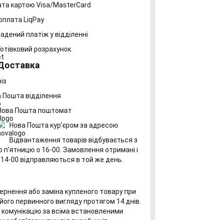
та картою Visa/MasterCard
оплата LiqPay
адений платіж у відділенні
Готівковий розрахунок
Доставка
із
 Пошта відділення
Нова Пошта поштомат
Нова Пошта курʼєром за адресою
Відвантаження товарів відбувається з
о п'ятницю о 16-00. Замовлення отримані і
 14-00 відправляються в той же день.
рнення або заміна купленого товару при
його первинного вигляду протягом 14 днів.
комунікацію за всіма встановленими