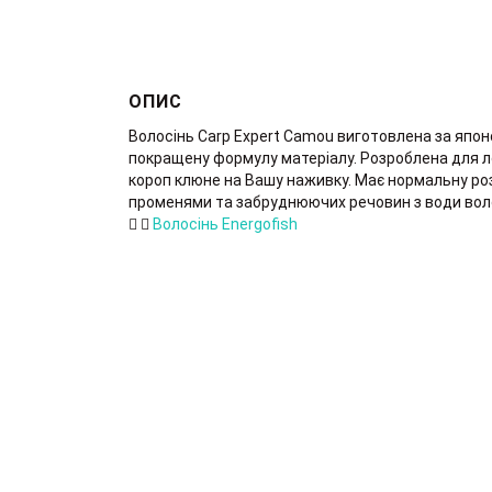
ОПИС
Волосінь Carp Expert Camou виготовлена за япо
покращену формулу матеріалу. Розроблена для лов
короп клюне на Вашу наживку. Має нормальну ро
променями та забруднюючих речовин з води волос
Волосінь Energofish