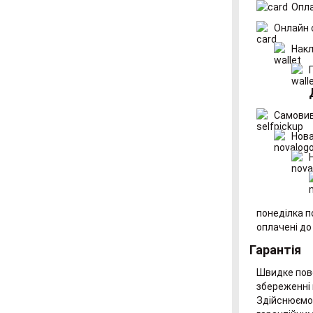
Опла
Онлайн 
Накл
Самовив
Нова
понеділка п
оплачені до
Гарантія
Швидке пове
збереженні 
Здійснюємо 