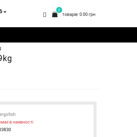
6
0
товарів: 0.00 грн
g
9kg
ergofish
має в наявності
03830