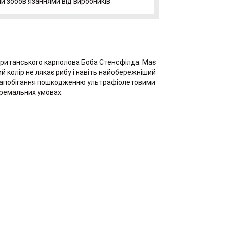
и зобов'язаннями від виробників
британського карполова Боба Стенсфілда. Має
й колір не лякає рибу і навіть найобережніший
я запобігання пошкодженню ультрафіолетовими
тремальних умовах.