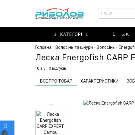
КАТЕГОРІЇ
БЛОГ
Головна
Волосінь та шнури
Волосінь
Energof
Леска Energofish CARP
0 з 5
0 відгуків
ВСЕ ПРО ТОВАР
ХАРАКТЕРИСТИКИ
ЗОБ
0