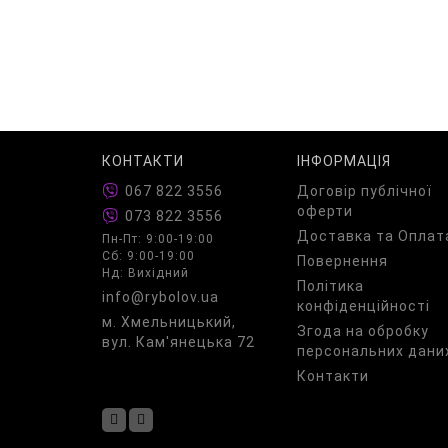
КОНТАКТИ
ІНФОРМАЦІЯ
067 822 3556
Договір публічної
оферти
073 822 3556
Доставка та Оплат
Пн-Пт: 9:00-19:00
Сб: 9:00-19:00
Повернення
Нд: Вихідний
Політика
info@rybolov.ua
конфіденційності
м. Хмельницький,
Згода на обробку
вул. Кам'янецька 72
персональних дани
Контакти