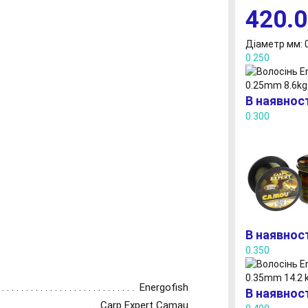
420.0
Діаметр мм: 
0.250
В наявнос
0.300
В наявнос
0.350
Energofish
В наявнос
Carp Expert Camau