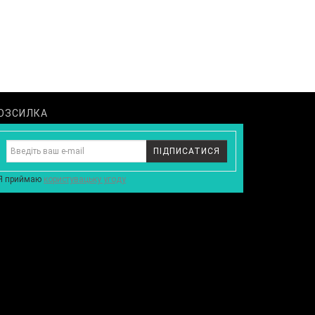
ОЗСИЛКА
ПІДПИСАТИСЯ
Я приймаю
користувацьку угоду