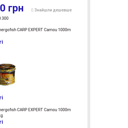
0 грн
Знайшли дешевше
0.300
ті
ті
ті