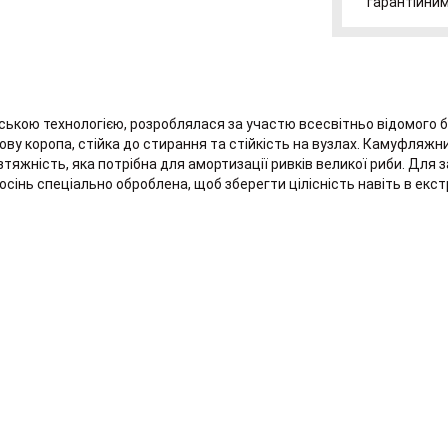
гарантійним
нською технологією, розроблялася за участю всесвітньо відомого 
у коропа, стійка до стирання та стійкість на вузлах. Камуфляжни
зтяжність, яка потрібна для амортизації ривків великої риби. Дл
інь спеціально оброблена, щоб зберегти цілісність навіть в екс