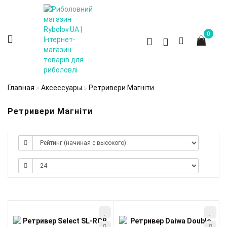
0
Главная
Аксессуары
Ретривери Магніти
Ретривери Магніти