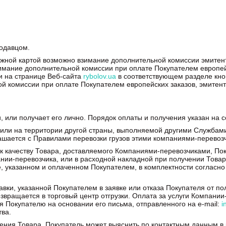
родавцом.
жной картой возможно взимание дополнительной комиссии эмитенто
мание дополнительной комиссии при оплате Покупателем европейск
тии на странице Веб-сайта
rybolov.ua
в соответствующем разделе кно
комиссии при оплате Покупателем европейских заказов, эмитентом 
, или получает его лично. Порядок оплаты и получения указан на
ны или на территории другой страны, выполняемой другими Служба
ашается с Правилами перевозки грузов этими компаниями-перевоз
й к качеству Товара, доставляемого Компаниями-перевозчиками, П
нии-перевозчика, или в расходной накладной при получении Товар
ве, указанном и оплаченном Покупателем, в комплектности согласн
ставки, указанной Покупателем в заявке или отказа Покупателя от 
звращается в торговый центр отгрузки. Оплата за услуги Компани
 Покупателю на основании его письма, отправленного на e-mail:
i
ва.
ения Товара, Покупатель может выяснить по контактным данным в 