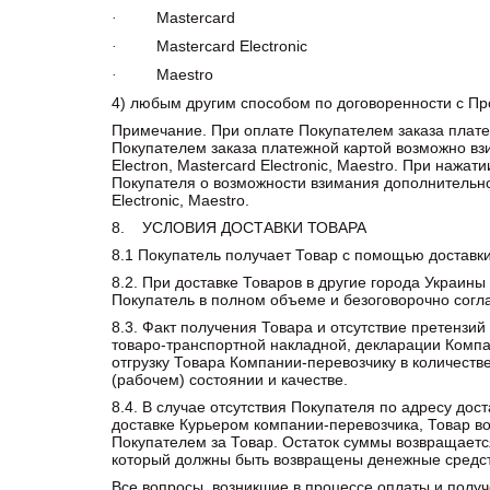
Mastercard
·
Mastercard Electronic
·
Maestro
·
4) любым другим способом по договоренности с П
Примечание. При оплате Покупателем заказа плате
Покупателем заказа платежной картой возможно взи
Electron, Mastercard Electronic, Maestro. При нажа
Покупателя о возможности взимания дополнительной 
Electronic, Maestro.
8. УСЛОВИЯ ДОСТАВКИ ТОВАРА
8.1 Покупатель получает Товар с помощью доставки
8.2. При доставке Товаров в другие города Украи
Покупатель в полном объеме и безоговорочно согл
8.3. Факт получения Товара и отсутствие претензи
товаро-транспортной накладной, декларации Компа
отгрузку Товара Компании-перевозчику в количест
(рабочем) состоянии и качестве.
8.4. В случае отсутствия Покупателя по адресу до
доставке Курьером компании-перевозчика, Товар во
Покупателем за Товар. Остаток суммы возвращается
который должны быть возвращены денежные средст
Все вопросы, возникшие в процессе оплаты и получ