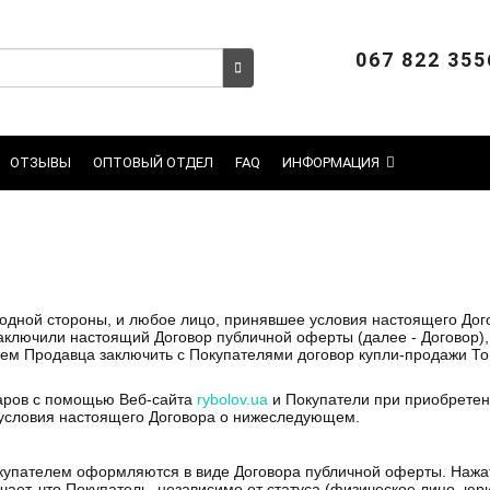
067 822 355
ОТЗЫВЫ
ОПТОВЫЙ ОТДЕЛ
FAQ
ИНФОРМАЦИЯ
одной стороны, и любое лицо, принявшее условия настоящего Дого
аключили настоящий Договор публичной оферты (далее - Договор),
 Продавца заключить с Покупателями договор купли-продажи То
аров с помощью Веб-сайта
rybolov.ua
и Покупатели при приобретен
условия настоящего Договора о нижеследующем.
купателем оформляются в виде Договора публичной оферты. Нажа
ет, что Покупатель, независимо от статуса (физическое лицо, юр