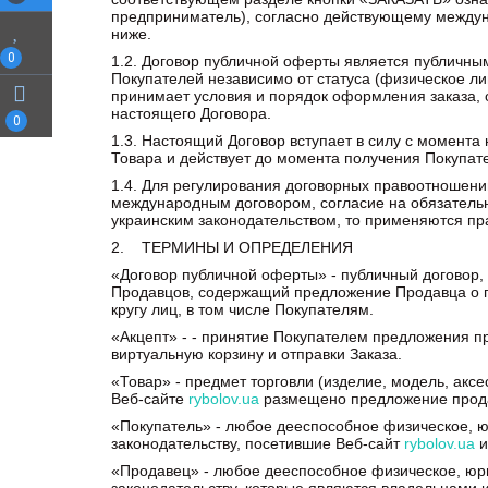
предприниматель), согласно действующему междуна
ниже.
0
1.2. Договор публичной оферты является публичным,
Покупателей независимо от статуса (физическое л
принимает условия и порядок оформления заказа, 
настоящего Договора.
0
1.3. Настоящий Договор вступает в силу с момент
Товара и действует до момента получения Покупате
1.4. Для регулирования договорных правоотношени
международным договором, согласие на обязательн
украинским законодательством, то применяются пр
2. ТЕРМИНЫ И ОПРЕДЕЛЕНИЯ
«Договор публичной оферты» - публичный договор,
Продавцов, содержащий предложение Продавца о п
кругу лиц, в том числе Покупателям.
«Акцепт» - - принятие Покупателем предложения п
виртуальную корзину и отправки Заказа.
«Товар» - предмет торговли (изделие, модель, акс
Веб-сайте
rybolov.ua
размещено предложение прод
«Покупатель» - любое дееспособное физическое, 
законодательству, посетившие Веб-сайт
rybolov.ua
и
«Продавец» - любое дееспособное физическое, юр