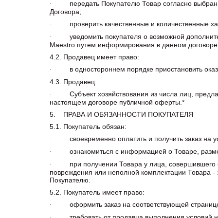
передать Покупателю Товар согласно выбранно
·
Договора;
проверить качественные и количественные харак
·
уведомить покупателя о возможной дополнительной
·
Maestro путем информирования в данном договоре
4.2. Продавец имеет право:
в одностороннем порядке приостановить оказани
·
4.3. Продавец:
Субъект хозяйствования из числа лиц, предла
·
настоящем договоре публичной оферты.*
5. ПРАВА И ОБЯЗАННОСТИ ПОКУПАТЕЛЯ
5.1. Покупатель обязан:
своевременно оплатить и получить заказ на ус
·
ознакомиться с информацией о Товаре, разме
·
при получении Товара у лица, совершившего его 
·
повреждения или неполной комплектации Товара - з
Покупателю.
5.2. Покупатель имеет право:
оформить заказ на соответствующей странице
·
требовать от продавца выполнения условий на
·