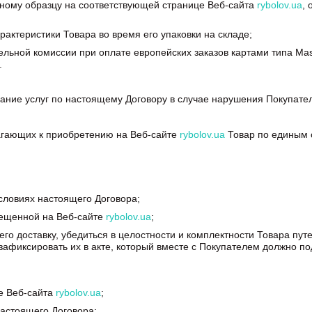
му образцу на соответствующей странице Веб-сайта
rybolov.ua
,
теристики Товара во время его упаковки на складе;
 комиссии при оплате европейских заказов картами типа Mastercar
.
е услуг по настоящему Договору в случае нарушения Покупател
гающих к приобретению на Веб-сайте
rybolov.ua
Товар по единым 
ловиях настоящего Договора;
щенной на Веб-сайте
rybolov.ua
;
доставку, убедиться в целостности и комплектности Товара путе
афиксировать их в акте, который вместе с Покупателем должно по
 Веб-сайта
rybolov.ua
;
стоящего Договора;