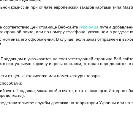
миссии при оплате европейских заказов картами типа Mastercard,
на соответствующей странице Веб-сайта
rybolov.ua
путем добавлени
электронной почте, или по номеру телефона, указанном в разделе 
 с момента его оформления. В случае, если заказ отправлен в вых
я.
я Продавцом и указывается на соответствующей странице Веб-сайт
 виртуальную корзину и цены доставки, которая определяется в з
ости от цены, количества или номенклатуры товара.
 способами:
й счет Продавца, указанный в счете, в т.ч. с помощью Интернет-ба
предоплаты).
едставительстве службы доставки на территории Украины или на т