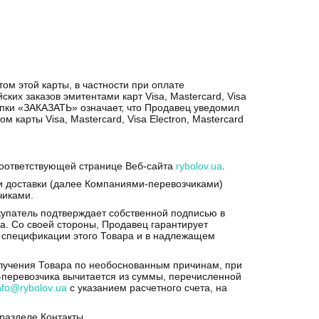
м этой карты, в частности при оплате
их заказов эмитентами карт Visa, Mastercard, Visa
пки «ЗАКАЗАТЬ» означает, что Продавец уведомил
карты Visa, Mastercard, Visa Electron, Mastercard
 соответствующей странице Веб-сайта
rybolov.ua
.
ми доставки (далее Компаниями-перевозчиками)
чиками.
окупатель подтверждает собственной подписью в
а. Со своей стороны, Продавец гарантирует
о спецификации этого Товара и в надлежащем
получения Товара по необоснованным причинам, при
и-перевозчика вычитается из суммы, перечисленной
nfo
@
rybolov
.
ua
с указанием расчетного счета, на
разделе Контакты.