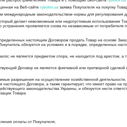
 или распространителями Товара и с помощью Веб-сайта
rybolov.ua
щенная на Веб-сайте
rybolov.ua
заявка Покупателя на покупку Това
или международным законодательством нормы для регулирования д
который делает невозможным или недопустимым использование Тов
го устранения проявляется снова по независимым от потребителя 
, определенных настоящим Договором продать Товар на основе Зак
 Покупатель обязуется на условиях и в порядке, определенных наст
залог, не является предметом спора, не находится под арестом, а 
йствующий Договор не является фиктивной или притворной сделкой
одимые разрешения на осуществление хозяйственной деятельности
настоящего Договора, а также гарантирует, что имеет право на пр
действующего законодательства Украины, и обязуется нести ответс
зации Товара.
ения оплаты от Покупателя;