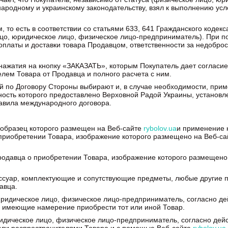
родному и украинскому законодательству, взял к выполнению усл
 то есть в соответствии со статьями 633, 641 Гражданского кодек
ицо, юридическое лицо, физическое лицо-предприниматель). При 
оплаты и доставки товара Продавцом, ответственности за недобро
а нажатия на кнопку «ЗАКАЗАТЬ», которым Покупатель дает согласи
лем Товара от Продавца и полного расчета с ним.
й по Договору Стороны выбирают и, в случае необходимости, прим
ость которого предоставлено Верховной Радой Украины, установл
авила международного договора.
 образец которого размещен на Веб-сайте
rybolov.ua
и применение 
риобретении Товара, изображение которого размещено на Веб-с
родавца о приобретении Товара, изображение которого размещено
ессуар, комплектующие и сопутствующие предметы, любые другие п
авца.
юридическое лицо, физическое лицо-предприниматель, согласно 
 имеющие намерение приобрести тот или иной Товар.
идическое лицо, физическое лицо-предприниматель, согласно де