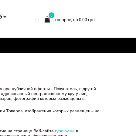
6
0
товаров, на 0.00 грн
вора публичной оферты - Покупатель, с другой
 адресованный неограниченному кругу лиц,
варов, фотографии которых размещены в
ии Товаров, изображения которых размещены на
тие на странице Веб-сайта
rybolov.ua
в
идическое лицо, физическое лицо-