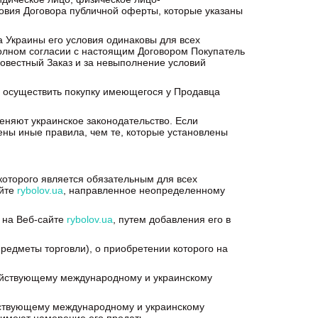
овия Договора публичной оферты, которые указаны
са Украины его условия одинаковы для всех
полном согласии с настоящим Договором Покупатель
совестный Заказ и за невыполнение условий
е осуществить покупку имеющегося у Продавца
еняют украинское законодательство. Если
ены иные правила, чем те, которые установлены
которого является обязательным для всех
айте
rybolov.ua
, направленное неопределенному
 на Веб-сайте
rybolov.ua
, путем добавления его в
редметы торговли), о приобретении которого на
действующему международному и украинскому
йствующему международному и украинскому