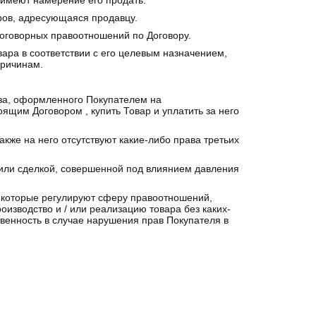
имеют намерение его продать.
ров, адресующаяся продавцу.
оговорных правоотношений по Договору.
ара в соответствии с его целевым назначением,
причинам.
аза, оформленного Покупателем на
оящим Договором , купить Товар и уплатить за него
также на него отсутствуют какие-либо права третьих
 или сделкой, совершенной под влиянием давления
, которые регулируют сферу правоотношений,
оизводство и / или реализацию товара без каких-
твенность в случае нарушения прав Покупателя в