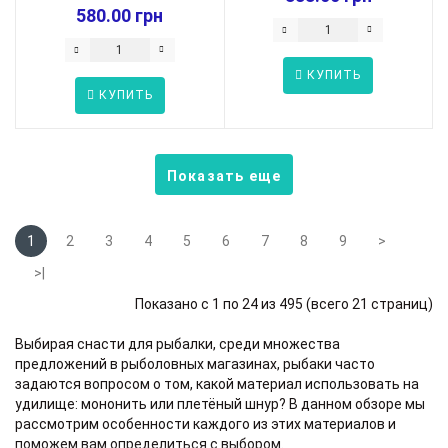
DUBBEL C...
580.00 грн
КУПИТЬ
КУПИТЬ
Показать еще
1
2
3
4
5
6
7
8
9
>
>|
Показано с 1 по 24 из 495 (всего 21 страниц)
Выбирая снасти для рыбалки, среди множества
предложений в рыболовных магазинах, рыбаки часто
задаются вопросом о том, какой материал использовать на
удилище: мононить или плетёный шнур? В данном обзоре мы
рассмотрим особенности каждого из этих материалов и
поможем вам определиться с выбором.