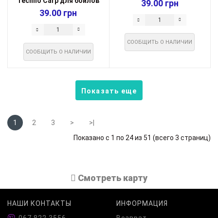
Techno Carp для бойлов
39.00 грн
прозрачные (у...
39.00 грн
СООБЩИТЬ О НАЛИЧИИ
СООБЩИТЬ О НАЛИЧИИ
Показать еще
1
2
3
>
>|
Показано с 1 по 24 из 51 (всего 3 страниц)
Cмотреть карту
НАШИ КОНТАКТЫ
ИНФОРМАЦИЯ