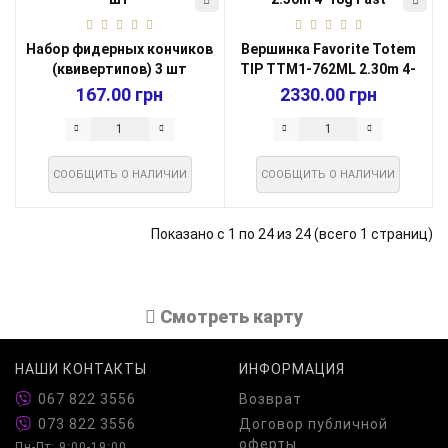
Набор фидерных кончиков
Вершинка Favorite Totem
(квивертипов) 3 шт
TIP TTM1-762ML 2.30m 4-
18g Fast...
167.00 грн
2330.00 грн
СООБЩИТЬ О НАЛИЧИИ
СООБЩИТЬ О НАЛИЧИИ
Показано с 1 по 24 из 24 (всего 1 страниц)
Cмотреть карту
НАШИ КОНТАКТЫ
ИНФОРМАЦИЯ
067 822 3556
Возврат
073 822 3556
Договор публичной
оферты
Пн-Пт: 9:00-19:00