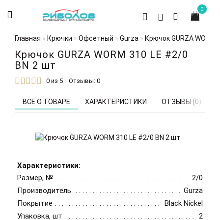
0
Главная
Крючки
Офсетный
Gurza
Крючок GURZA WORM 31
Крючок GURZA WORM 310 LE #2/0
BN 2 шт
0 из 5
Отзывы: 0
ВСЕ О ТОВАРЕ
ХАРАКТЕРИСТИКИ
ОТЗЫВЫ (0)
В
Характеристики:
Размер, №
2/0
Производитель
Gurza
Покрытие
Black Nickel
Упаковка, шт
2